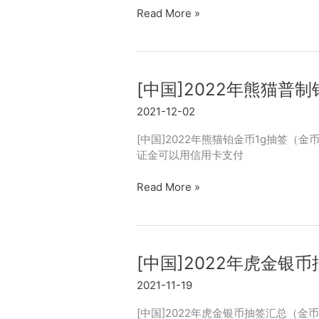
[中
Read More »
国]2022
年
贺
岁
[中国]2022年熊猫普制铂
福
金
2021-12-02
银
币
[中国]2022年熊猫铂金币1g抽签（金币
抽
证金可以用信用卡支付
签
（金
[中
Read More »
币
国]2022
总
年
公
熊
司）
猫
[中国]2022年虎金银币抽签
(2021.12.21-
普
12.24)
制
2021-11-19
铂
金
[中国]2022年虎金银币抽签汇总（金币总