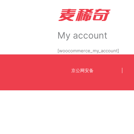
Skip
to
content
My account
[woocommerce_my_account]
京公网安备
|