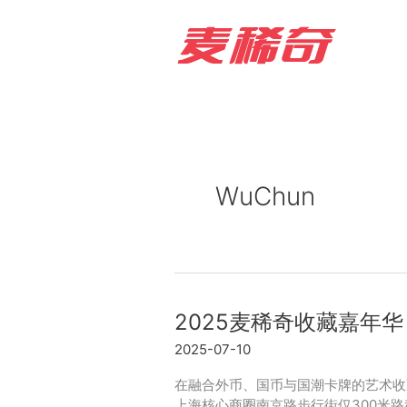
Skip
to
content
WuChun
2025麦稀奇收藏嘉年
2025-07-10
在融合外币、国币与国潮卡牌的艺术收藏
上海核心商圈南京路步行街仅300米