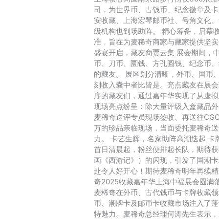
司，为世界币、古钱币、纪念徽章及卡
安收藏、上海宏琴邮币社、号角文化、
级机构也到场助阵。 精心筹备，启幕
准，旨在为麦稀奇商家与藏家提供坚实
盛宴开启，藏友商贾云集 展会期间，
币、刀币、圜钱、方孔圆钱、纪念币、
的藏友。 展区划分清晰，外币、国币
刻收入囊中者比皆是。亮点藏友在展会
序的藏友们，通过嘉年华实现了从虚拟
现场亮点纷呈：除大量评级入盒藏品外
麦稀奇送评专员现场签收、再送往CGC
万的珍品亲临现场，当面委托麦稀奇送
力。 卡艺生辉，名家助阵高潮迭起 
首日清晨起，粉丝便排起长队，期待获
画《西游记》）的闪现，引发了国潮卡
赴令人好开心！期待麦稀奇明年再续精
奇2025收藏嘉年华上海中福展会圆
麦稀奇在外币、古代钱币与卡牌收藏领
币、潮牌卡及邮币卡收藏市场注入了蓬
特魅力。麦稀奇总经理何涛先生表示，