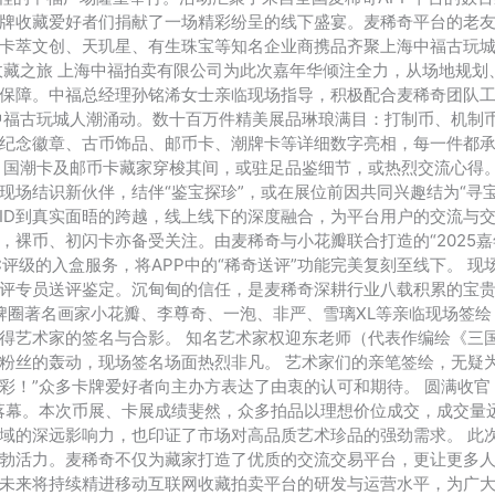
牌收藏爱好者们捐献了一场精彩纷呈的线下盛宴。麦稀奇平台的老
卡萃文创、天玑星、有生珠宝等知名企业商携品齐聚上海中福古玩城。
收藏之旅 上海中福拍卖有限公司为此次嘉年华倾注全力，从场地规划
保障。中福总经理孙铭浠女士亲临现场指导，积极配合麦稀奇团队
中福古玩城人潮涌动。数十百万件精美展品琳琅满目：打制币、机制
纪念徽章、古币饰品、邮币卡、潮牌卡等详细数字亮相，每一件都
、国潮卡及邮币卡藏家穿梭其间，或驻足品鉴细节，或热烈交流心得
现场结识新伙伴，结伴“鉴宝探珍”，或在展位前因共同兴趣结为“寻宝
ID到真实面晤的跨越，线上线下的深度融合，为平台用户的交流与交
，裸币、初闪卡亦备受关注。由麦稀奇与小花瓣联合打造的“2025嘉
评级的入盒服务，将APP中的“稀奇送评”功能完美复刻至线下。 
评专员送评鉴定。沉甸甸的信任，是麦稀奇深耕行业八载积累的宝
卡牌圈著名画家小花瓣、李尊奇、一泡、非严、雪璃XL等亲临现场签
得艺术家的签名与合影。 知名艺术家权迎东老师（代表作编绘《三
粉丝的轰动，现场签名场面热烈非凡。 艺术家们的亲笔签绘，无疑
彩！”众多卡牌爱好者向主办方表达了由衷的认可和期待。 圆满收官
满落幕。本次币展、卡展成绩斐然，众多拍品以理想价位成交，成交量
域的深远影响力，也印证了市场对高品质艺术珍品的强劲需求。 此
勃活力。麦稀奇不仅为藏家打造了优质的交流交易平台，更让更多
未来将持续精进移动互联网收藏拍卖平台的研发与运营水平，为广