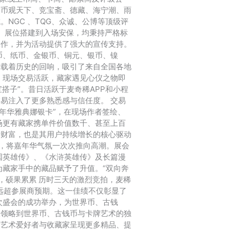
友币观天下、竞宝斋、德藏、海宁潮、雨
NGC 、TQG、众诚、公博等顶级评
、展位搭建到入场安保，均秉持严格标
工作，并为活动提供了强大的宣传支持。
币、纸币、金银币、铜元、银币、镍
承载着历史的回响，吸引了来自全国各地
。现场交易活跃，藏家遇见心仪之物即
搭子”。昔日活跃于麦奇稀APP和小程
易注入了更多熟悉感与信任度。 交易
年华雅典娜银卡”，在现场作者签绘、
现场更有藏家携单件价值数千、甚至上百
贵财富，也是其用户持续增长的核心驱动
绘，将嘉年华气氛一次次推向高潮。展会
国英雄传》、《水浒英雄传》及长篇漫
为藏家手中的藏品赋予了升值。“双向奔
，硕果累累 历时三天的激烈竞拍，麦稀
远超参展商预期。这一佳绩不仅彰显了
次盛会的成功举办，为世界币、古钱
人领略到世界币、古钱币与卡牌艺术的独
大艺术爱好者与收藏家呈现更多精品、提