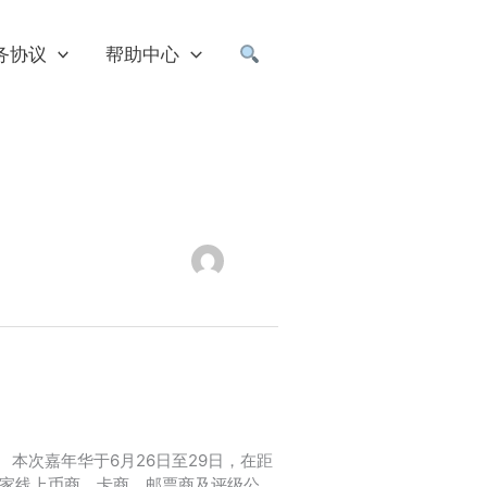
务协议
帮助中心
本次嘉年华于6月26日至29日，在距
百家线上币商、卡商、邮票商及评级公