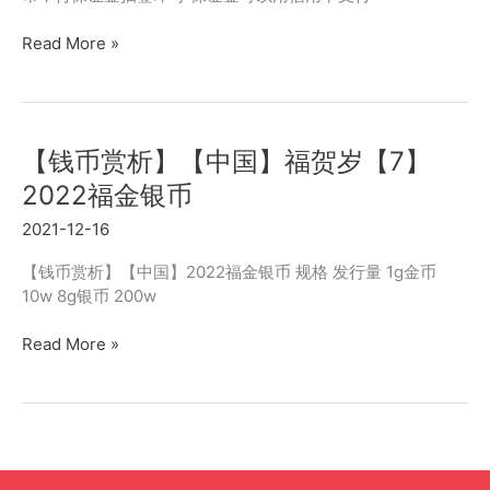
[中
Read More »
国]2022
年
贺
岁
【钱币赏析】【中国】福贺岁【7】
福
金
2022福金银币
银
2021-12-16
币
抽
【钱币赏析】【中国】2022福金银币 规格 发行量 1g金币
签
10w 8g银币 200w
（金
币
【钱
Read More »
总
币
公
赏
司）
析】
(2021.12.21-
【中
12.24)
国】
福