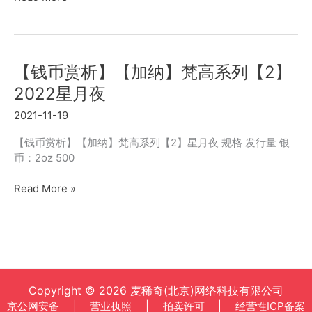
币
赏
析】
【乍
【钱币赏析】【加纳】梵高系列【2】
得】
2022
2022星月夜
盛
2021-11-19
开
的
【钱币赏析】【加纳】梵高系列【2】星月夜 规格 发行量 银
杏
币：2oz 500
花
【钱
Read More »
币
赏
析】
【加
纳】
梵
Copyright © 2026 麦稀奇(北京)网络科技有限公司
高
京公网安备
|
营业执照
|
拍卖许可
|
经营性ICP备案
系