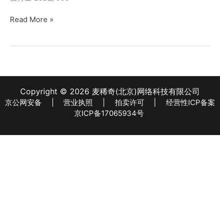
【钱
Read More »
币
赏
析】
【纽
埃】
高
Copyright © 2026 麦稀奇(北京)网络科技有限公司
浮
京公网安备
|
营业执照
|
拍卖许可
|
经营性ICP备案
雕
京ICP备17065934号
之
刺
客
系
列
【2】
圣
殿
骑
士