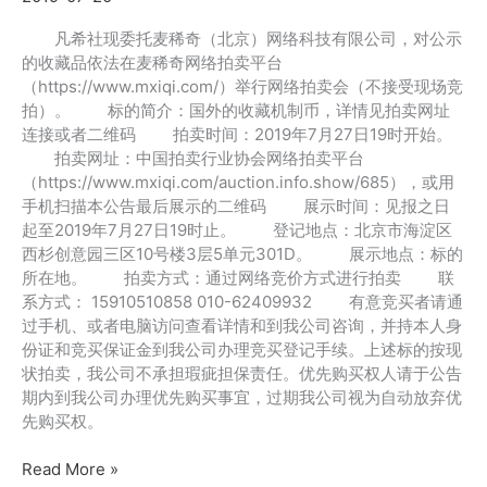
公
告
凡希社现委托麦稀奇（北京）网络科技有限公司，对公示
的收藏品依法在麦稀奇网络拍卖平台
（https://www.mxiqi.com/）举行网络拍卖会（不接受现场竞
拍）。 标的简介：国外的收藏机制币，详情见拍卖网址
连接或者二维码 拍卖时间：2019年7月27日19时开始。
拍卖网址：中国拍卖行业协会网络拍卖平台
（https://www.mxiqi.com/auction.info.show/685），或用
手机扫描本公告最后展示的二维码 展示时间：见报之日
起至2019年7月27日19时止。 登记地点：北京市海淀区
西杉创意园三区10号楼3层5单元301D。 展示地点：标的
所在地。 拍卖方式：通过网络竞价方式进行拍卖 联
系方式： 15910510858 010-62409932 有意竞买者请通
过手机、或者电脑访问查看详情和到我公司咨询，并持本人身
份证和竞买保证金到我公司办理竞买登记手续。上述标的按现
状拍卖，我公司不承担瑕疵担保责任。优先购买权人请于公告
期内到我公司办理优先购买事宜，过期我公司视为自动放弃优
先购买权。
2019
Read More »