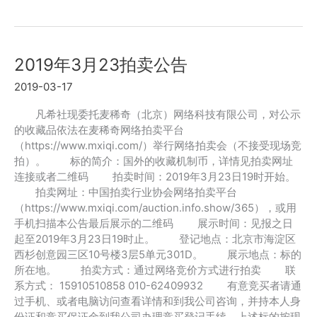
年
7
月
27
2019年3月23拍卖公告
拍
卖
2019-03-17
公
告
凡希社现委托麦稀奇（北京）网络科技有限公司，对公示
的收藏品依法在麦稀奇网络拍卖平台
（https://www.mxiqi.com/）举行网络拍卖会（不接受现场竞
拍）。 标的简介：国外的收藏机制币，详情见拍卖网址
连接或者二维码 拍卖时间：2019年3月23日19时开始。
拍卖网址：中国拍卖行业协会网络拍卖平台
（https://www.mxiqi.com/auction.info.show/365），或用
手机扫描本公告最后展示的二维码 展示时间：见报之日
起至2019年3月23日19时止。 登记地点：北京市海淀区
西杉创意园三区10号楼3层5单元301D。 展示地点：标的
所在地。 拍卖方式：通过网络竞价方式进行拍卖 联
系方式： 15910510858 010-62409932 有意竞买者请通
过手机、或者电脑访问查看详情和到我公司咨询，并持本人身
份证和竞买保证金到我公司办理竞买登记手续。上述标的按现