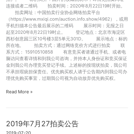
连接或者二维码 拍卖时间：2020年8月22日19时开始。
拍卖网址：中国拍卖行业协会网络拍卖平台
（https://www.mxiqi.com/auction.info.show/4962），或用
手机扫描本公告最后展示的二维码 展示时间：见报之日
起至2020年8月22日19时止。 登记地点：北京市海淀区
西杉创意园三区10号楼3层5单元301D。 展示地点：标的
所在地。 拍卖方式：通过网络竞价方式进行拍卖 联
系方式： 15910510858 有意竞买者请通过手机、或者电
脑访问查看详情和到我公司咨询，并持本人身份证和竞买保证
金到我公司办理竞买登记手续。上述标的按现状拍卖，我公司
不承担瑕疵担保责任。优先购买权人请于公告期内到我公司办
理优先购买事宜，过期我公司视为自动放弃优先购买权。
2020
Read More »
年
8
月
22
2019年7月27拍卖公告
拍
卖
2019-07-20