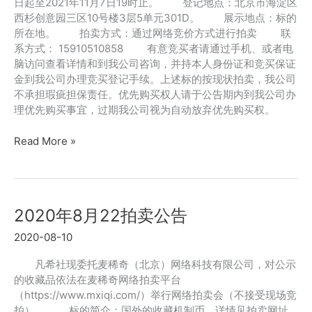
日起至2021年11月7日19时止。 登记地点：北京市海淀区
西杉创意园三区10号楼3层5单元301D。 展示地点：标的
所在地。 拍卖方式：通过网络竞价方式进行拍卖 联
系方式： 15910510858 有意竞买者请通过手机、或者电
脑访问查看详情和到我公司咨询，并持本人身份证和竞买保证
金到我公司办理竞买登记手续。上述标的按现状拍卖，我公司
不承担瑕疵担保责任。优先购买权人请于公告期内到我公司办
理优先购买事宜，过期我公司视为自动放弃优先购买权。
2021
Read More »
年
11
月
7
2020年8月22拍卖公告
日
拍
2020-08-10
卖
公
凡希社现委托麦稀奇（北京）网络科技有限公司，对公示
告
的收藏品依法在麦稀奇网络拍卖平台
（https://www.mxiqi.com/）举行网络拍卖会（不接受现场竞
拍）。 标的简介：国外的收藏机制币，详情见拍卖网址