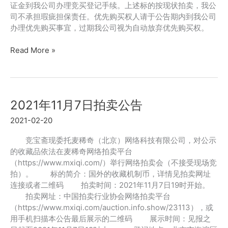
证金到我公司办理竞买登记手续。上述标的按现状拍卖，我公
司不承担瑕疵担保责任。优先购买权人请于公告期内到我公司
办理优先购买事宜，过期我公司视为自动放弃优先购买权。
2022
Read More »
年
4
月
18
2021年11月7日拍卖公告
日
拍
2021-02-20
卖
公
竞宝斋现委托麦稀奇（北京）网络科技有限公司，对公示
告
的收藏品依法在麦稀奇网络拍卖平台
（https://www.mxiqi.com/）举行网络拍卖会（不接受现场竞
拍）。 标的简介：国外的收藏机制币，详情见拍卖网址
连接或者二维码 拍卖时间：2021年11月7日19时开始。
拍卖网址：中国拍卖行业协会网络拍卖平台
（https://www.mxiqi.com/auction.info.show/23113），或
用手机扫描本公告最后展示的二维码 展示时间：见报之