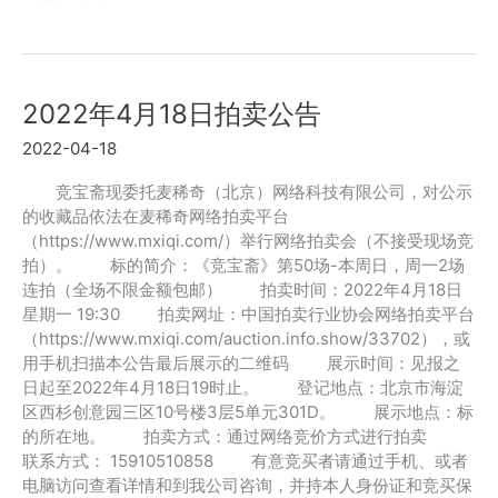
年
10
月
17
2022年4月18日拍卖公告
日
拍
2022-04-18
卖
公
竞宝斋现委托麦稀奇（北京）网络科技有限公司，对公示
告
的收藏品依法在麦稀奇网络拍卖平台
（https://www.mxiqi.com/）举行网络拍卖会（不接受现场竞
拍）。 标的简介：《竞宝斋》第50场-本周日，周一2场
连拍（全场不限金额包邮） 拍卖时间：2022年4月18日
星期一 19:30 拍卖网址：中国拍卖行业协会网络拍卖平台
（https://www.mxiqi.com/auction.info.show/33702），或
用手机扫描本公告最后展示的二维码 展示时间：见报之
日起至2022年4月18日19时止。 登记地点：北京市海淀
区西杉创意园三区10号楼3层5单元301D。 展示地点：标
的所在地。 拍卖方式：通过网络竞价方式进行拍卖
联系方式： 15910510858 有意竞买者请通过手机、或者
电脑访问查看详情和到我公司咨询，并持本人身份证和竞买保