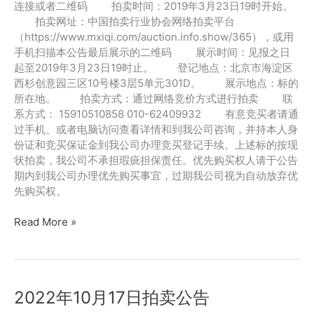
连接或者二维码 拍卖时间：2019年3月23日19时开始。
拍卖网址：中国拍卖行业协会网络拍卖平台
（https://www.mxiqi.com/auction.info.show/365），或用
手机扫描本公告最后展示的二维码 展示时间：见报之日
起至2019年3月23日19时止。 登记地点：北京市海淀区
西杉创意园三区10号楼3层5单元301D。 展示地点：标的
所在地。 拍卖方式：通过网络竞价方式进行拍卖 联
系方式： 15910510858 010-62409932 有意竞买者请通
过手机、或者电脑访问查看详情和到我公司咨询，并持本人身
份证和竞买保证金到我公司办理竞买登记手续。上述标的按现
状拍卖，我公司不承担瑕疵担保责任。优先购买权人请于公告
期内到我公司办理优先购买事宜，过期我公司视为自动放弃优
先购买权。
2019
Read More »
年
3
月
23
2022年10月17日拍卖公告
拍
賣