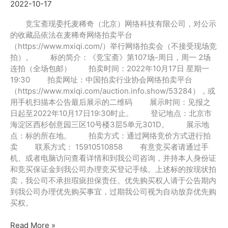
2022-10-17
公
告
竞宝斋现委托麦稀奇（北京）网络科技有限公司，对公示
的收藏品依法在麦稀奇网络拍卖平台
（https://www.mxiqi.com/）举行网络拍卖会（不接受现场竞
拍）。 标的简介：《竞宝斋》第107场-周日，周一 2场
连拍（全场包邮） 拍卖时间：2022年10月17日 星期一
19:30 拍卖网址：中国拍卖行业协会网络拍卖平台
（https://www.mxiqi.com/auction.info.show/53284），或
用手机扫描本公告最后展示的二维码 展示时间：见报之
日起至2022年10月17日19:30时止。 登记地点：北京市
海淀区西杉创意园三区10号楼3层5单元301D。 展示地
点：标的所在地。 拍卖方式：通过网络竞价方式进行拍
卖 联系方式： 15910510858 有意竞买者请通过手
机、或者电脑访问查看详情和到我公司咨询，并持本人身份证
和竞买保证金到我公司办理竞买登记手续。上述标的按现状拍
卖，我公司不承担瑕疵担保责任。优先购买权人请于公告期内
到我公司办理优先购买事宜，过期我公司视为自动放弃优先购
买权。
2022
Read More »