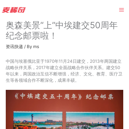
Skip
to
content
奥森美景“上”中埃建交50周年
纪念邮票啦！
资讯快递
/ By
ms
中国与埃塞俄比亚于1970年11月24日建交，2013年两国建立
战略伙伴关系，2017年建立全面战略合作伙伴关系。建交50
年以来，两国政治互信不断增强，经济、文化、教育、医疗卫
生等各领域合作不断深化，成果丰硕。