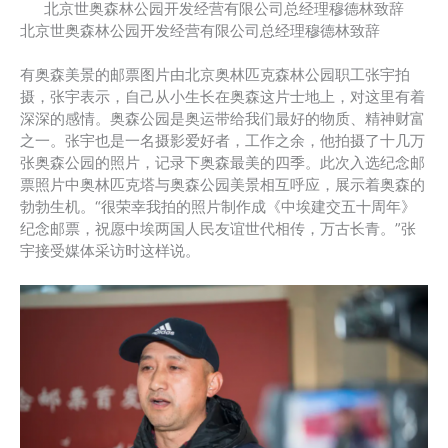
北京世奥森林公园开发经营有限公司总经理穆德林致辞
北京世奥森林公园开发经营有限公司总经理穆德林致辞
有奥森美景的邮票图片由北京奥林匹克森林公园职工张宇拍
摄，张宇表示，自己从小生长在奥森这片士地上，对这里有着
深深的感情。奥森公园是奥运带给我们最好的物质、精神财富
之一。张宇也是一名摄影爱好者，工作之余，他拍摄了十几万
张奥森公园的照片，记录下奥森最美的四季。此次入选纪念邮
票照片中奥林匹克塔与奥森公园美景相互呼应，展示着奥森的
勃勃生机。“很荣幸我拍的照片制作成《中埃建交五十周年》
纪念邮票，祝愿中埃两国人民友谊世代相传，万古长青。”张
宇接受媒体采访时这样说。