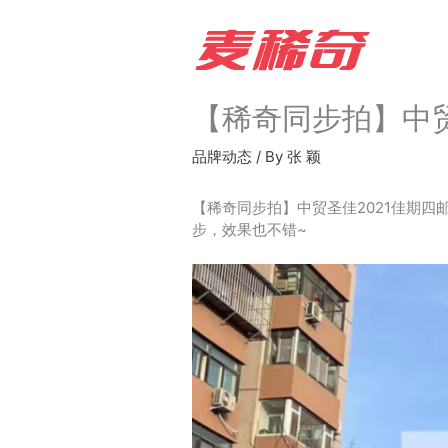
Skip
to
content
【稀奇同步拍】中贸圣佳
品牌动态
/ By
张 颖
【稀奇同步拍】中贸圣佳2021佳期四
步，效果也不错~