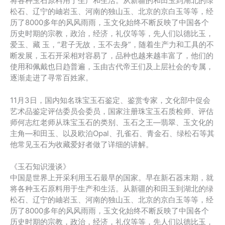
将各种玉石原料用于生产和生活。从新疆的和田玉到湖北的绿
松石、辽宁的岫岩玉、河南的独山玉、北京的京白玉等等，经
历了8000多年的风风雨雨，玉文化始终不断反映了中国各个
历史时期的宗教，政治，经济，礼仪等等，先人们以德比玉，
爱玉、藏 玉，“君子无故，玉不去身”，随着生产力和工具的不
断发展，玉石开采相对容易了，品种也越来越丰富了，他们的
使用和佩戴也日趋普遍，玉由古代帝王们及上层社会的专属，
逐渐走进了寻常百姓家。
11月3日，国内知名珠宝玉石鉴定、鉴赏专家，文化部中促会
艺术品鉴定评估委员会委员，国家注册珠宝玉石质检师、评估
师何志红老师从珠宝玉石的类别、玉石之王—翡翠、玉文化的
主角—和田玉、以及欧泊Opal、孔雀石、青金石、绿松石等其
他常见玉石为收藏爱好者做了详细的讲解。
《玉石知识漫谈》
中国是世界上开采利用玉石最早的国家。早在新石器末期，就
将各种玉石原料用于生产和生活。从新疆的和田玉到湖北的绿
松石、辽宁的岫岩玉、河南的独山玉、北京的京白玉等等，经
历了8000多年的风风雨雨，玉文化始终不断反映了中国各个
历史时期的宗教，政治，经济，礼仪等等，先人们以德比玉，