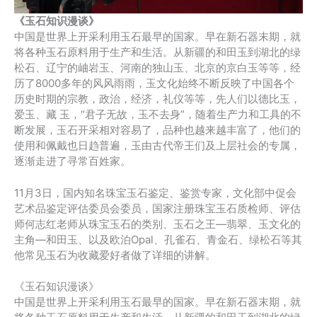
《玉石知识漫谈》
中国是世界上开采利用玉石最早的国家。早在新石器末期，就
将各种玉石原料用于生产和生活。从新疆的和田玉到湖北的绿
松石、辽宁的岫岩玉、河南的独山玉、北京的京白玉等等，经
历了8000多年的风风雨雨，玉文化始终不断反映了中国各个
历史时期的宗教，政治，经济，礼仪等等，先人们以德比玉，
爱玉、藏 玉，“君子无故，玉不去身”，随着生产力和工具的不
断发展，玉石开采相对容易了，品种也越来越丰富了，他们的
使用和佩戴也日趋普遍，玉由古代帝王们及上层社会的专属，
逐渐走进了寻常百姓家。
11月3日，国内知名珠宝玉石鉴定、鉴赏专家，文化部中促会
艺术品鉴定评估委员会委员，国家注册珠宝玉石质检师、评估
师何志红老师从珠宝玉石的类别、玉石之王—翡翠、玉文化的
主角—和田玉、以及欧泊Opal、孔雀石、青金石、绿松石等其
他常见玉石为收藏爱好者做了详细的讲解。
《玉石知识漫谈》
中国是世界上开采利用玉石最早的国家。早在新石器末期，就