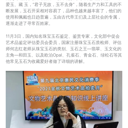
爱玉、藏 玉，“君子无故，玉不去身”，随着生产力和工具的不
断发展，玉石开采相对容易了，品种也越来越丰富了，他们的
使用和佩戴也日趋普遍，玉由古代帝王们及上层社会的专属，
逐渐走进了寻常百姓家。
11月3日，国内知名珠宝玉石鉴定、鉴赏专家，文化部中促会
艺术品鉴定评估委员会委员，国家注册珠宝玉石质检师、评估
师何志红老师从珠宝玉石的类别、玉石之王—翡翠、玉文化的
主角—和田玉、以及欧泊Opal、孔雀石、青金石、绿松石等其
他常见玉石为收藏爱好者做了详细的讲解。